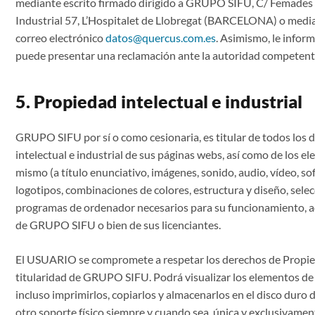
mediante escrito firmado dirigido a GRUPO SIFU, C/ Femades 
Industrial 57, L’Hospitalet de Llobregat (BARCELONA) o medi
correo electrónico
datos@quercus.com.es
. Asimismo, le infor
puede presentar una reclamación ante la autoridad competent
5. Propiedad intelectual e industrial
GRUPO SIFU por sí o como cesionaria, es titular de todos los
intelectual e industrial de sus páginas webs, así como de los e
mismo (a título enunciativo, imágenes, sonido, audio, vídeo, so
logotipos, combinaciones de colores, estructura y diseño, sele
programas de ordenador necesarios para su funcionamiento, acc
de GRUPO SIFU o bien de sus licenciantes.
El USUARIO se compromete a respetar los derechos de Propieda
titularidad de GRUPO SIFU. Podrá visualizar los elementos de 
incluso imprimirlos, copiarlos y almacenarlos en el disco duro 
otro soporte físico siempre y cuando sea, única y exclusivamen