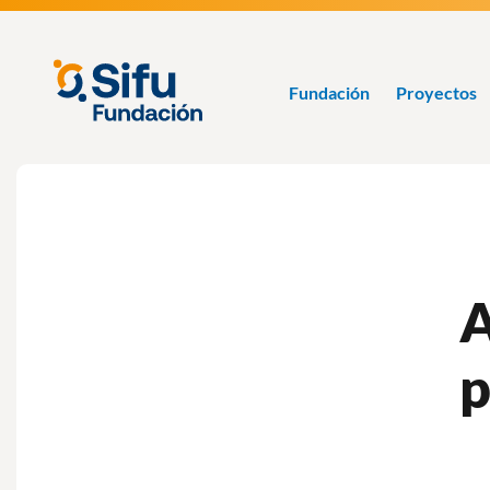
Pasar
al
contenido
Fundación
principal
SIFU
Fundación
Proyectos
A
p