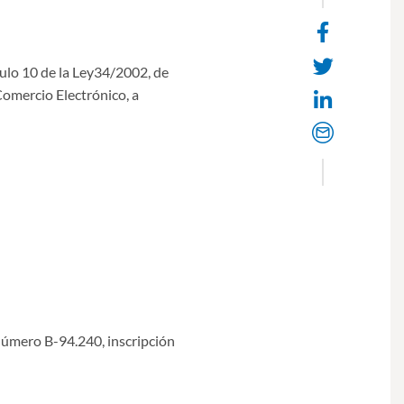
Face
share
Twit
ulo 10 de la Ley34/2002, de
 Comercio Electrónico, a
Linke
Email
número B-94.240, inscripción