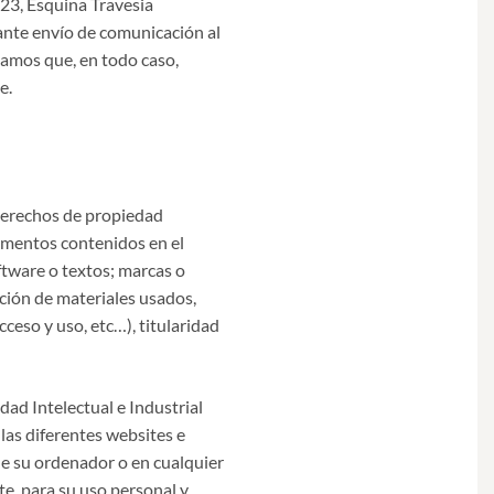
23, Esquina Travesia
ante envío de comunicación al
mamos que, en todo caso,
e.
 derechos de propiedad
lementos contenidos en el
ftware o textos; marcas o
cción de materiales usados,
eso y uso, etc…), titularidad
d Intelectual e Industrial
las diferentes websites e
de su ordenador o en cualquier
te, para su uso personal y