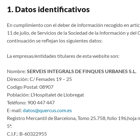
1. Datos identificativos
En cumplimiento con el deber de información recogido en artíc
11 de julio, de Servicios de la Sociedad de la Información y del
continuación se reflejan los siguientes datos:
La empresas/entidades titulares de esta website son:
Nombre:
SERVEIS INTEGRALS DE FINQUES URBANES S.L.
Dirección: C/ Femades 19 – 25
Codigo Postal: 08907
Población: L’Hospitalet de Llobregat
Teléfono:
900 447 447
E-mail:
datos@quercus.com.es
Registro Mercantil de Barcelona, Tomo 25.758, folio 196,hoja 
5ª.
C.I.F.: B-60322955