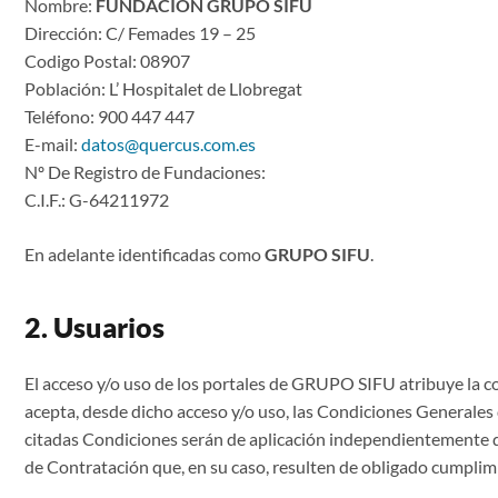
Nombre:
FUNDACION GRUPO SIFU
Dirección: C/ Femades 19 – 25
Codigo Postal: 08907
Población: L’ Hospitalet de Llobregat
Teléfono:
900 447 447
E-mail:
datos@quercus.com.es
Nº De Registro de Fundaciones:
C.I.F.: G-64211972
En adelante identificadas como
GRUPO SIFU
.
2. Usuarios
El acceso y/o uso de los portales de GRUPO SIFU atribuye la
acepta, desde dicho acceso y/o uso, las Condiciones Generales 
citadas Condiciones serán de aplicación independientemente 
de Contratación que, en su caso, resulten de obligado cumplim