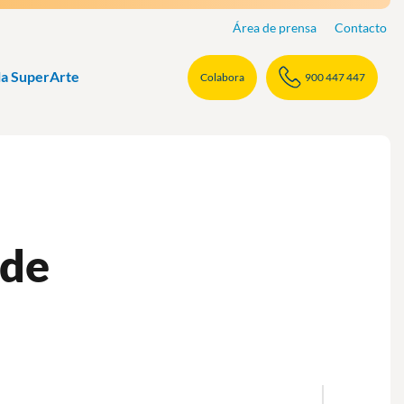
Área de prensa
Contacto
la SuperArte
Colabora
900 447 447
 de