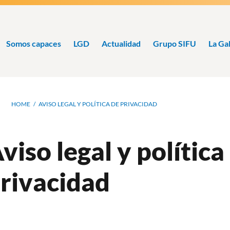
Somos capaces
LGD
Actualidad
Grupo SIFU
La Ga
Ruta
HOME
AVISO LEGAL Y POLÍTICA DE PRIVACIDAD
de
navegación
viso legal y política
rivacidad