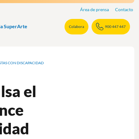
Área de prensa
Contacto
la SuperArte
Colabora
900 447 447
ISTAS CON DISCAPACIDAD
sa el
once
cidad