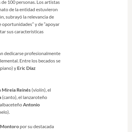
 de 100 personas. Los artistas
ato de la entidad estuvieron
ón, subrayó la relevancia de
de oportunidades” y de “apoyar
tar sus características
ean dedicarse profesionalmente
lemental. Entre los becados se
piano) y
Eric Díaz
a
Mireia Reinés
(violín), el
a
(canto), el lanzaroteño
l albaceteño
Antonio
elo).
n Montoro
por su destacada