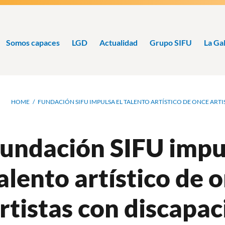
Somos capaces
LGD
Actualidad
Grupo SIFU
La Ga
Ruta
HOME
FUNDACIÓN SIFU IMPULSA EL TALENTO ARTÍSTICO DE ONCE ART
de
navegación
undación SIFU impul
alento artístico de 
rtistas con discapa