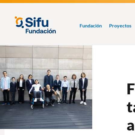
Pasar
al
contenido
Fundación
principal
SIFU
Fundación
Proyectos
F
t
a