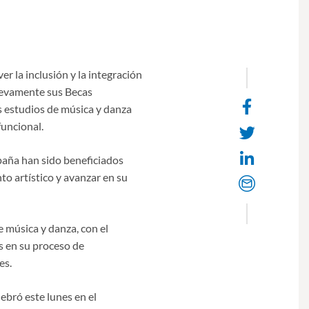
r la inclusión y la integración
uevamente sus Becas
Face
s estudios de música y danza
share
funcional.
Twit
Linke
spaña han sido beneficiados
to artístico y avanzar en su
Email
e música y danza, con el
s en su proceso de
es.
ebró este lunes en el