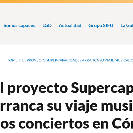
Somos capaces
LGD
Actualidad
Grupo SIFU
La Ga
Ruta
HOME
EL PROYECTO SUPERCAPACIDADES ARRANCA SU VIAJE MUSICAL
de
navegación
l proyecto Superca
rranca su viaje musi
os conciertos en Có