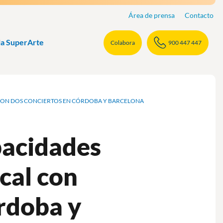
Área de prensa
Contacto
la SuperArte
Colabora
900 447 447
 CON DOS CONCIERTOS EN CÓRDOBA Y BARCELONA
pacidades
cal con
rdoba y