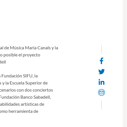
al de Música Maria Canals y la
 posible el proyecto
Face
ell
share
Twit
a Fundación SIFU, la
Linke
y la Escuela Superior de
enarios con dos conciertos
Email
a Fundación Banco Sabadell,
abilidades artísticas de
como herramienta de