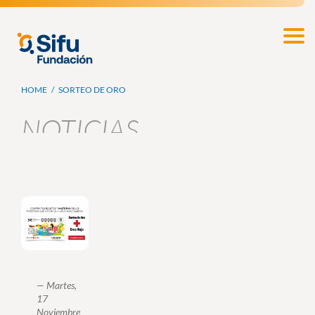
Pasar
al
Fundación
contenido
SIFU
principal
Ruta
HOME
SORTEO DE ORO
de
NOTICIAS
navegación
SORTEO DE ORO
—
Martes,
17
Noviembre